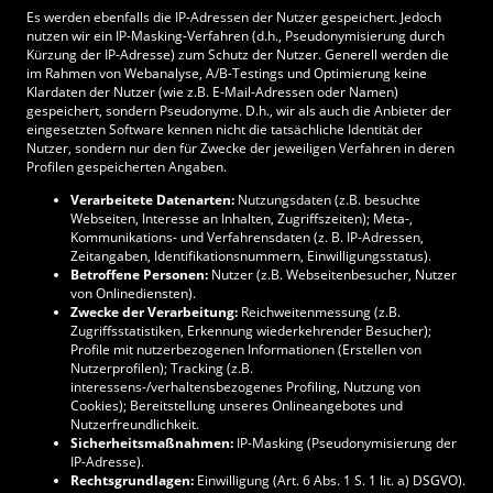
Es werden ebenfalls die IP-Adressen der Nutzer gespeichert. Jedoch
nutzen wir ein IP-Masking-Verfahren (d.h., Pseudonymisierung durch
Kürzung der IP-Adresse) zum Schutz der Nutzer. Generell werden die
im Rahmen von Webanalyse, A/B-Testings und Optimierung keine
Klardaten der Nutzer (wie z.B. E-Mail-Adressen oder Namen)
gespeichert, sondern Pseudonyme. D.h., wir als auch die Anbieter der
eingesetzten Software kennen nicht die tatsächliche Identität der
Nutzer, sondern nur den für Zwecke der jeweiligen Verfahren in deren
Profilen gespeicherten Angaben.
Verarbeitete Datenarten:
Nutzungsdaten (z.B. besuchte
Webseiten, Interesse an Inhalten, Zugriffszeiten); Meta-,
Kommunikations- und Verfahrensdaten (z. B. IP-Adressen,
Zeitangaben, Identifikationsnummern, Einwilligungsstatus).
Betroffene Personen:
Nutzer (z.B. Webseitenbesucher, Nutzer
von Onlinediensten).
Zwecke der Verarbeitung:
Reichweitenmessung (z.B.
Zugriffsstatistiken, Erkennung wiederkehrender Besucher);
Profile mit nutzerbezogenen Informationen (Erstellen von
Nutzerprofilen); Tracking (z.B.
interessens-/verhaltensbezogenes Profiling, Nutzung von
Cookies); Bereitstellung unseres Onlineangebotes und
Nutzerfreundlichkeit.
Sicherheitsmaßnahmen:
IP-Masking (Pseudonymisierung der
IP-Adresse).
Rechtsgrundlagen:
Einwilligung (Art. 6 Abs. 1 S. 1 lit. a) DSGVO).