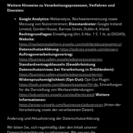
Weitere Hinweise zu Verarbeitungsprozessen, Verfahren und
Diensten:
Google Analytics:
Webanalyse, Reichweitenmessung sowie
Messung von Nutzerströmen;
Dienstanbieter:
Google Ireland
Limited, Gordon House, Barrow Street, Dublin 4, Irland;
Rechtsgrundlagen:
Einwilligung (Art. 6 Abs. 1 S. 1 lit. a) DSGVO);
Website:
https://marketingplatform.google.com/intl/de/about/analytics/
;
Datenschutzerklärung:
https://policies.google.com/privacy
;
Auftragsverarbeitungsvertrag:
https://business.safety.google/adsprocessorterms
;
Standardvertragsklauseln (Gewährleistung
Datenschutzniveau bei Verarbeitung in Drittländern):
https://business.safety.google/adsprocessorterms
;
Widerspruchsmöglichkeit (Opt-Out):
Opt-Out-Plugin:
https://tools.google.com/dlpage/gaoptout?hl=de
, Einstellungen
für die Darstellung von Werbeeinblendungen:
https://adssettings.google.com/authenticated
;
Weitere
Informationen:
https://privacy.google.com/businesses/adsservices
(Arten der
Verarbeitung sowie der verarbeiteten Daten).
Änderung und Aktualisierung der Datenschutzerklärung
Wir bitten Sie, sich regelmäßig über den Inhalt unserer
Datenschutzerklärung zu informieren. Wir passen die