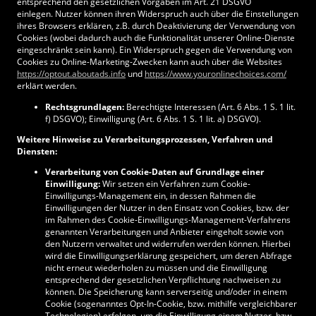
entsprechend den gesetzlichen Vorgaben im Art. 21 DSGVO
einlegen. Nutzer können ihren Widerspruch auch über die Einstellungen
ihres Browsers erklären, z.B. durch Deaktivierung der Verwendung von
Cookies (wobei dadurch auch die Funktionalität unserer Online-Dienste
eingeschränkt sein kann). Ein Widerspruch gegen die Verwendung von
Cookies zu Online-Marketing-Zwecken kann auch über die Websites
https://optout.aboutads.info
und
https://www.youronlinechoices.com/
erklärt werden.
Rechtsgrundlagen:
Berechtigte Interessen (Art. 6 Abs. 1 S. 1 lit.
f) DSGVO); Einwilligung (Art. 6 Abs. 1 S. 1 lit. a) DSGVO).
Weitere Hinweise zu Verarbeitungsprozessen, Verfahren und
Diensten:
Verarbeitung von Cookie-Daten auf Grundlage einer
Einwilligung:
Wir setzen ein Verfahren zum Cookie-
Einwilligungs-Management ein, in dessen Rahmen die
Einwilligungen der Nutzer in den Einsatz von Cookies, bzw. der
im Rahmen des Cookie-Einwilligungs-Management-Verfahrens
genannten Verarbeitungen und Anbieter eingeholt sowie von
den Nutzern verwaltet und widerrufen werden können. Hierbei
wird die Einwilligungserklärung gespeichert, um deren Abfrage
nicht erneut wiederholen zu müssen und die Einwilligung
entsprechend der gesetzlichen Verpflichtung nachweisen zu
können. Die Speicherung kann serverseitig und/oder in einem
Cookie (sogenanntes Opt-In-Cookie, bzw. mithilfe vergleichbarer
Technologien) erfolgen, um die Einwilligung einem Nutzer, bzw.