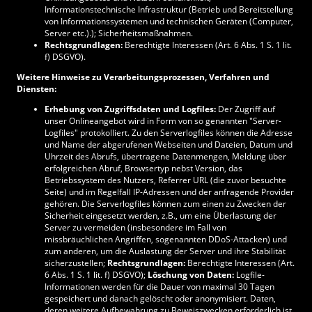
Informationstechnische Infrastruktur (Betrieb und Bereitstellung
von Informationssystemen und technischen Geräten (Computer,
Server etc.).); Sicherheitsmaßnahmen.
Rechtsgrundlagen:
Berechtigte Interessen (Art. 6 Abs. 1 S. 1 lit.
f) DSGVO).
Weitere Hinweise zu Verarbeitungsprozessen, Verfahren und
Diensten:
Erhebung von Zugriffsdaten und Logfiles:
Der Zugriff auf
unser Onlineangebot wird in Form von so genannten "Server-
Logfiles" protokolliert. Zu den Serverlogfiles können die Adresse
und Name der abgerufenen Webseiten und Dateien, Datum und
Uhrzeit des Abrufs, übertragene Datenmengen, Meldung über
erfolgreichen Abruf, Browsertyp nebst Version, das
Betriebssystem des Nutzers, Referrer URL (die zuvor besuchte
Seite) und im Regelfall IP-Adressen und der anfragende Provider
gehören. Die Serverlogfiles können zum einen zu Zwecken der
Sicherheit eingesetzt werden, z.B., um eine Überlastung der
Server zu vermeiden (insbesondere im Fall von
missbräuchlichen Angriffen, sogenannten DDoS-Attacken) und
zum anderen, um die Auslastung der Server und ihre Stabilität
sicherzustellen;
Rechtsgrundlagen:
Berechtigte Interessen (Art.
6 Abs. 1 S. 1 lit. f) DSGVO);
Löschung von Daten:
Logfile-
Informationen werden für die Dauer von maximal 30 Tagen
gespeichert und danach gelöscht oder anonymisiert. Daten,
deren weitere Aufbewahrung zu Beweiszwecken erforderlich ist,